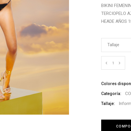
BIKINI FEMEN
TERCIOPELO A
HEADE AÑOS 1
Tallaje
Cantidad
Colores dispon
CO
Categoría:
Infor
Tallaje:
COMPOS