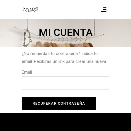
MI CUENTA
¿No recuerdas tu contraseña? Indica tu
email. Recibirás un link para crear una nueva.
Email
RECUPERAR CONTRASEÑA